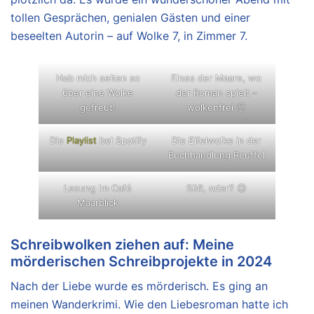
tollen Gesprächen, genialen Gästen und einer
beseelten Autorin – auf Wolke 7, in Zimmer 7.
Hab mich selten so
Eines der Maare, wo
über eine Wolke
der Roman spielt –
gefreut!
wolkenfrei 🙂
Die
Playlist
bei Spotify
Die Eifelwolke in der
Buchhandlung Reuffel
Lesung im Café
Süß, oder? 😉
Maarblick
Schreibwolken ziehen auf: Meine
mörderischen Schreibprojekte in 2024
Nach der Liebe wurde es mörderisch. Es ging an
meinen Wanderkrimi. Wie den Liebesroman hatte ich