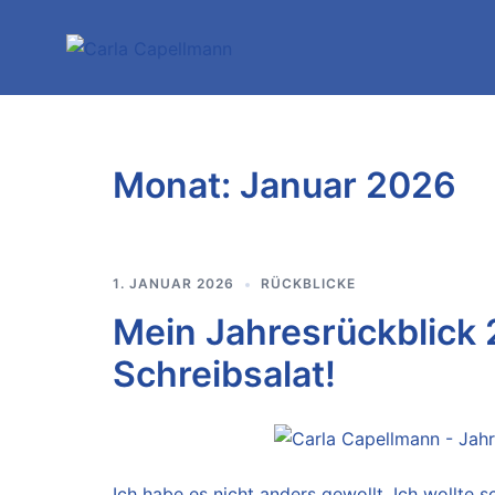
Zum
Inhalt
springen
Monat:
Januar 2026
1. JANUAR 2026
RÜCKBLICKE
Mein Jahresrückblick 
Schreibsalat!
Ich habe es nicht anders gewollt. Ich wollte 