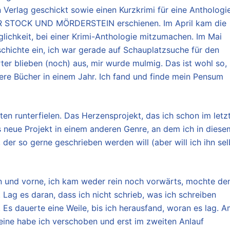
n Verlag geschickt sowie einen Kurzkrimi für eine Anthologi
ER STOCK UND MÖRDERSTEIN erschienen. Im April kam die
glichkeit, bei einer Krimi-Anthologie mitzumachen. Im Mai
schichte ein, ich war gerade auf Schauplatzsuche für den
rter blieben (noch) aus, mir wurde mulmig. Das ist wohl so,
ere Bücher in einem Jahr. Ich fand und finde mein Pensum
en runterfielen. Das Herzensprojekt, das ich schon im letz
as neue Projekt in einem anderen Genre, an dem ich in diese
, der so gerne geschrieben werden will (aber will ich ihn sel
nten und vorne, ich kam weder rein noch vorwärts, mochte de
t. Lag es daran, dass ich nicht schrieb, was ich schreiben
 Es dauerte eine Weile, bis ich herausfand, woran es lag. 
 eine habe ich verschoben und erst im zweiten Anlauf