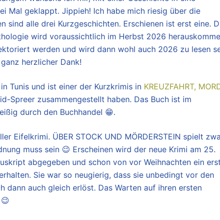
i Mal geklappt. Jippieh! Ich habe mich riesig über die
sind alle drei Kurzgeschichten. Erschienen ist erst eine. D
 Anthologie wird voraussichtlich im Herbst 2026 herauskomme
ektoriert werden und wird dann wohl auch 2026 zu lesen se
ganz herzlicher Dank!
n Tunis und ist einer der Kurzkrimis in
KREUZFAHRT, MORD
mid-Spreer zusammengestellt haben. Das Buch ist im
ißig durch den Buchhandel 😁.
zieller Eifelkrimi. ÜBER STOCK UND MÖRDERSTEIN spielt zw
Ordnung muss sein 😉 Erscheinen wird der neue Krimi am 25.
nuskript abgegeben und schon von vor Weihnachten ein ers
rhalten. Sie war so neugierig, dass sie unbedingt vor den
h dann auch gleich erlöst. Das Warten auf ihren ersten
 😉