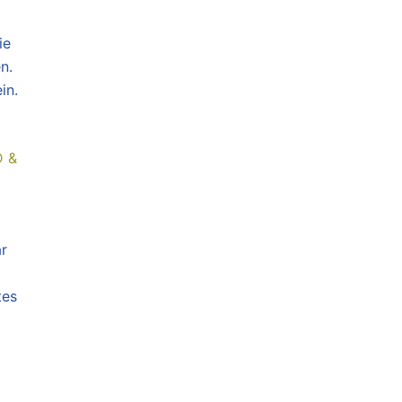
ie
n.
in.
 &
ar
tes