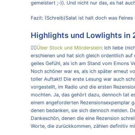
gemeistert ;-)). Und nicht nur das, es hat a
Fazit: (Schreib)Salat ist halt doch was Feines :
Highlights und Lowlights in
👍🏼
Über Stock und Mörderstein
: Ich liebe (ni
erschienen und hat sich gleich ordentlich au
geiles Gefühl, als ich am Stand vom Emons Ve
Noch schöner war es, als ich später erneut v
toller Auftakt! Die erste Lesung war auch sch
vorgestellt, im Radio und die ersten Rezensio
mochten. Ja, das gehört dazu, dennoch tat e
einem angeforderten Rezensionsexpemplar g
denen bedanken, sie sich dennoch melden. Den
Dankeschön, denen die eine Rezension schrei
Worte, die zurückkommen, zählen definitiv mi