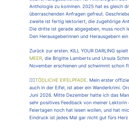
Anthologie zu kommen. 2025 hat es gleich dre
überraschenden Anfragen gefreut. Geschrieben 
zweite ist fertig lektoriert, die zugehörige
Die dritte ist gerade abgegeben, muss noch l
Den Herausgeberinnen und Herausgebern ein 
Zurück zur ersten. KILL YOUR DARLING spielt i
MEER
, die Brigitte Lamberts und Ursula Sch
November erschienen und schwimmt schon fle
👍🏼
TÖDLICHE EIFELPFADE
. Mein erster offi
auch in der Eifel, ist aber ein Wanderkrimi. 
Juni 2026. Mitte Dezember hatte ich das Ma
sehr positives Feedback von meiner Lektorin e
Feiertagen noch hat lesen wollen, und hat mic
Eindruck ist jedes Mal gar nicht gut fürs Herz