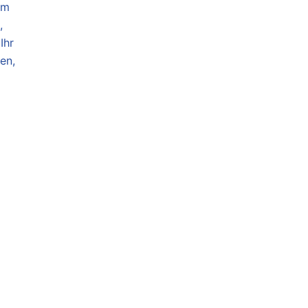
im
,
Ihr
en,